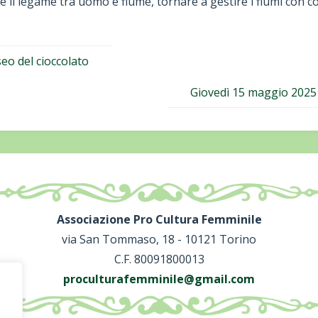
re il legame tra uomo e fiume, tornare a gestire i fiumi con
seo del cioccolato
Giovedì 15 maggio 2025 
Associazione Pro Cultura Femminile
via San Tommaso, 18 - 10121 Torino
C.F. 80091800013
proculturafemminile@gmail.com