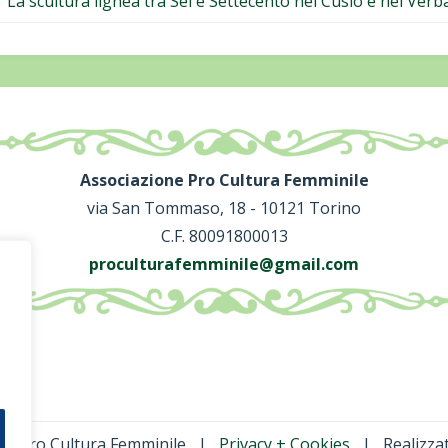
La scultura lignea tra Sei e Settecento nel Cusio e nel Ver
Associazione Pro Cultura Femminile
via San Tommaso, 18 - 10121 Torino
C.F. 80091800013
proculturafemminile@gmail.com
ne Pro Cultura Femminile |
Privacy + Cookies
| Realizza