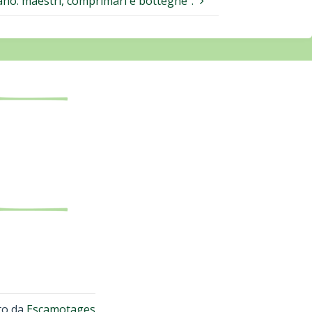
bano: maestri, comprimari e botteghe”.
to da
Escamotages