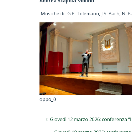
Andrea Scapola
:
violino
Musiche di: G.P. Telemann, J.S. Bach, N. P
oppo_0
Giovedì 12 marzo 2026: conferenza “Iraq