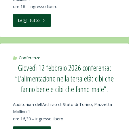
ore 16 – ingresso libero
"Giovedì
Leggi tutto
19
febbraio
2026:
Conferenze
Giovedì 12 febbraio 2026 conferenza:
Convegno
“L’alimentazione nella terza età: cibi che
in
fanno bene e cibi che fanno male”.
occasione
Auditorium dell’Archivio di Stato di Torino, Piazzetta
del
Mollino 1
ore 16,30 – ingresso libero
World