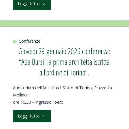
Anthropology
"Giovedì
Leggi tutto
Day "
12
febbraio
2026
Conferenze
Giovedì 29 gennaio 2026 conferenza:
conferenza:
“Ada Bursi: la prima architetta iscritta
“L’alimentazione
all’ordine di Torino”.
nella
Auditorium dell’Archivio di Stato di Torino, Piazzetta
terza
Mollino 1
ore 16,30 – ingresso libero
età:
cibi
"Giovedì
Leggi tutto
che
29