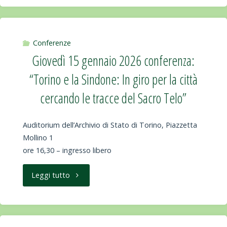
fanno
gennaio
bene
2026
Conferenze
Giovedì 15 gennaio 2026 conferenza:
e
conferenza:
“Torino e la Sindone: In giro per la città
cibi
“Ada
cercando le tracce del Sacro Telo”
che
Bursi:
Auditorium dell’Archivio di Stato di Torino, Piazzetta
fanno male”."
la
Mollino 1
ore 16,30 – ingresso libero
prima
architetta
"Giovedì
Leggi tutto
iscritta
15
all’ordine
gennaio