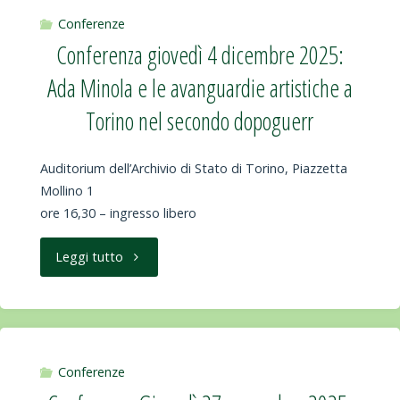
di
2026
Conferenze
Conferenza giovedì 4 dicembre 2025:
Torino”."
conferenza:
Ada Minola e le avanguardie artistiche a
“Torino
Torino nel secondo dopoguerr
e
Auditorium dell’Archivio di Stato di Torino, Piazzetta
la
Mollino 1
ore 16,30 – ingresso libero
Sindone:
In
"Conferenza
Leggi tutto
giro
giovedì
per
4
la
dicembre
Conferenze