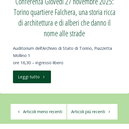
Conferenza Giovedì 27 novembre 2025:
città
2025:
Torino quartiere Falchera, una storia ricca
cercando
Ada
di architettura e di alberi che danno il
le
Minola
nome alle strade
tracce
e
Auditorium dell’Archivio di Stato di Torino, Piazzetta
del
le
Mollino 1
ore 16,30 – ingresso libero
Sacro
avanguardie
Telo”"
"Conferenza
Leggi tutto
artistiche
Giovedì
a
27
Torino
Articoli meno recenti
Articoli più recenti
novembre
nel
2025:
secondo