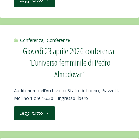
dal
7
testo
maggio
letterario
2026
Conferenza
,
Conferenze
alla
Giovedì 23 aprile 2026 conferenza:
conferenza:
città
“L’universo femminile di Pedro
“Torino
Almodovar”
contemporanea"
è
Auditorium dell’Archivio di Stato di Torino, Piazzetta
ancora
Mollino 1 ore 16,30 – ingresso libero
la
"Giovedì
Leggi tutto
capitale
23
d’Italia