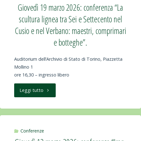
Giovedì 19 marzo 2026: conferenza “La
“Diodata
scultura lignea tra Sei e Settecento nel
Saluzzo,
Cusio e nel Verbano: maestri, comprimari
la
e botteghe”.
Sibilla
Auditorium dell’Archivio di Stato di Torino, Piazzetta
Alpina
Mollino 1
ore 16,30 – ingresso libero
dalla
"Giovedì
Leggi tutto
fama
19
all’oblio”"
marzo
2026:
Conferenze