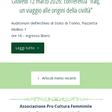
Giovedì 12 marzo 2026: conferenza “Iraq,
conferenza
un viaggio alle origini della civiltà”
“La
Auditorium dell’Archivio di Stato di Torino, Piazzetta
scultura
Mollino 1
lignea
ore 16 – ingresso libero
tra
"Giovedì
Leggi tutto
Sei
12
e
marzo
Settecento
Articoli meno recenti
2026:
nel
conferenza
Cusio
“Iraq,
Associazione Pro Cultura Femminile
e