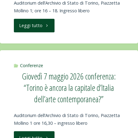
Auditorium dell’Archivio di Stato di Torino, Piazzetta
Mollino 1; ore 16 – 18. Ingresso libero
"Gioved’
Leggi tutto
21
maggio
2026
Conferenze
Giovedì 7 maggio 2026 conferenza:
Presentazione
“Torino è ancora la capitale d’Italia
del
dell’arte contemporanea?”
volume:
Auditorium dell’Archivio di Stato di Torino, Piazzetta
LA
Mollino 1 ore 16,30 – ingresso libero
FLÂNEUSE,
"Giovedì
Leggi tutto