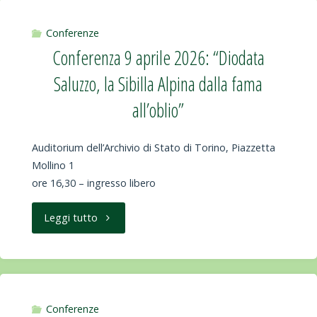
aprile
dell’arte
2026
Conferenze
contemporanea?”"
Conferenza 9 aprile 2026: “Diodata
conferenza:
Saluzzo, la Sibilla Alpina dalla fama
“L’universo
all’oblio”
femminile
Auditorium dell’Archivio di Stato di Torino, Piazzetta
di
Mollino 1
ore 16,30 – ingresso libero
Pedro
Almodovar”"
"Conferenza
Leggi tutto
9
aprile
2026:
Conferenze